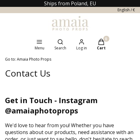
Ships from Poland, EU
English / €
Open search engine
Products in the cart
Menu
Search
Log in
Cart
Go to:
Amaia Photo Props
Contact Us
Get in Touch - Instagram
@amaiaphotoprops
We'd love to hear from you! Whether you have
questions about our products, need assistance with an
order, or just want to say hello, don't hesitate to reach